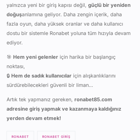
yalnızca yeni bir giriş kapısı değil,
güçlü bir yeniden
doğuş
anlamına geliyor. Daha zengin içerik, daha
fazla oyun, daha yüksek oranlar ve daha kullanıcı
dostu bir sistemle Ronabet yoluna tüm hızıyla devam
ediyor.
🎯
Hem yeni gelenler
için harika bir başlangıç
noktası,
🔒
Hem de sadık kullanıcılar
için alışkanlıklarını
sürdürebilecekleri güvenli bir liman…
Artık tek yapmanız gereken,
ronabet85.com
adresine giriş yapmak ve kazanmaya kaldığınız
yerden devam etmek!
RONABET
RONABET GIRIŞ