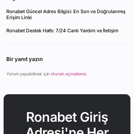
Ronabet Güncel Adres Bilgisi: En Son ve Doğrulanmış
Erişim Linki
Ronabet Destek Hattı: 7/24 Canlı Yardım ve İletişim
Bir yanıt yazın
Yorum yapabilmek için
oturum açmalısınız
.
Ronabet Giriş
Adresi'ne Her