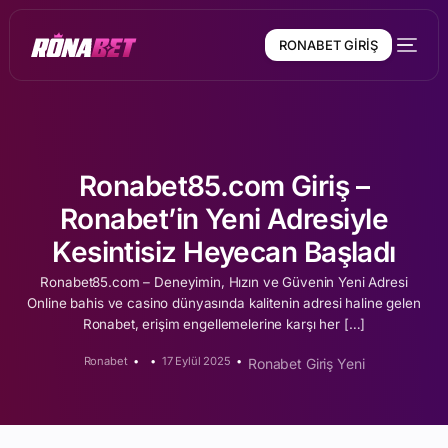
RONABET GİRİŞ
Ronabet85.com Giriş –
Ronabet’in Yeni Adresiyle
Kesintisiz Heyecan Başladı
Ronabet85.com – Deneyimin, Hızın ve Güvenin Yeni Adresi
Online bahis ve casino dünyasında kalitenin adresi haline gelen
Ronabet, erişim engellemelerine karşı her […]
Ronabet
17 Eylül 2025
Ronabet Giriş Yeni