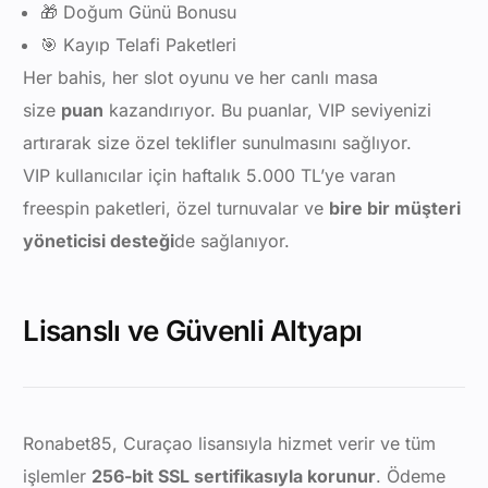
🎁 Doğum Günü Bonusu
🎯 Kayıp Telafi Paketleri
Her bahis, her slot oyunu ve her canlı masa
size
puan
kazandırıyor. Bu puanlar, VIP seviyenizi
artırarak size özel teklifler sunulmasını sağlıyor.
VIP kullanıcılar için haftalık 5.000 TL’ye varan
freespin paketleri, özel turnuvalar ve
bire bir müşteri
yöneticisi desteği
de sağlanıyor.
Lisanslı ve Güvenli Altyapı
Ronabet85, Curaçao lisansıyla hizmet verir ve tüm
işlemler
256-bit SSL sertifikasıyla korunur
. Ödeme