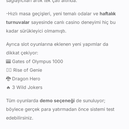
sağlayıcıları artık tek çatı altında.
-Hızlı masa geçişleri, yeni temalı odalar ve
haftalık
turnuvalar
sayesinde canlı casino deneyimi hiç bu
kadar sürükleyici olmamıştı.
Ayrıca slot oyunlarına eklenen yeni yapımlar da
dikkat çekiyor:
🎰 Gates of Olympus 1000
🧞‍♂️ Rise of Genie
🐉 Dragon Hero
🔥 3 Wild Jokers
Tüm oyunlarda
demo seçeneği
de sunuluyor;
böylece gerçek para yatırmadan önce sistemi test
edebilirsiniz.