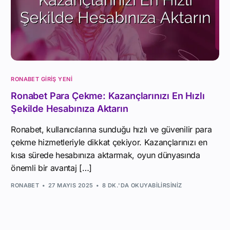
RONABET GIRIŞ YENI
Ronabet Para Çekme: Kazançlarınızı En Hızlı
Şekilde Hesabınıza Aktarın
Ronabet, kullanıcılarına sunduğu hızlı ve güvenilir para
çekme hizmetleriyle dikkat çekiyor. Kazançlarınızı en
kısa sürede hesabınıza aktarmak, oyun dünyasında
önemli bir avantaj […]
RONABET
27 MAYIS 2025
8 DK.'DA OKUYABILIRSINIZ